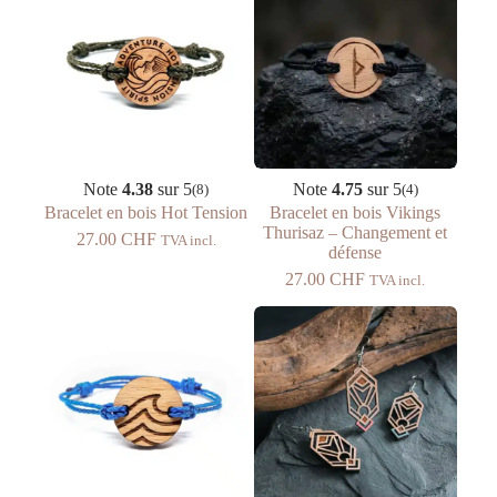
Note
4.38
sur 5
Note
4.75
sur 5
(8)
(4)
Bracelet en bois Hot Tension
Bracelet en bois Vikings
Thurisaz – Changement et
27.00
CHF
TVA incl.
défense
27.00
CHF
TVA incl.