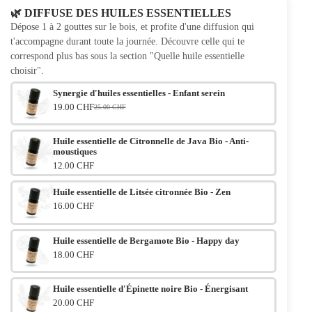
🌿 DIFFUSE DES HUILES ESSENTIELLES
Dépose 1 à 2 gouttes sur le bois, et profite d'une diffusion qui
t'accompagne durant toute la journée. Découvre celle qui te
correspond plus bas sous la section "Quelle huile essentielle
choisir".
Synergie d'huiles essentielles - Enfant serein
19.00 CHF
25.00 CHF
Le prix initial était : 25.00 CHF.
Le prix actuel est : 19.00 CHF.
Huile essentielle de Citronnelle de Java Bio - Anti-
moustiques
12.00 CHF
Huile essentielle de Litsée citronnée Bio - Zen
16.00 CHF
Huile essentielle de Bergamote Bio - Happy day
18.00 CHF
Huile essentielle d'Épinette noire Bio - Énergisant
20.00 CHF