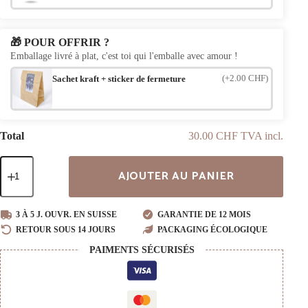
🎁 POUR OFFRIR ?
Emballage livré à plat, c'est toi qui l'emballe avec amour !
(+2.00 CHF)
Sachet kraft + sticker de fermeture
Total
30.00 CHF TVA incl.
quantité
AJOUTER AU PANIER
de
Diffuseur
d'huiles
essentielles
3 À 5 J. OUVR. EN SUISSE
GARANTIE DE 12 MOIS
en
RETOUR SOUS 14 JOURS
PACKAGING ÉCOLOGIQUE
bois
Papillon
PAIMENTS SÉCURISÉS