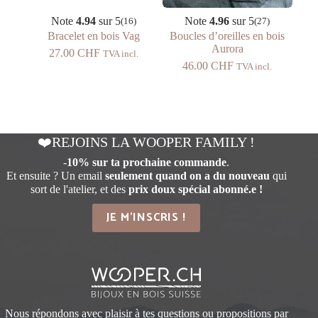
Note
4.94
sur 5
Note
4.96
sur 5
(16)
(27)
Bracelet en bois Vag
Boucles d’oreilles en bois
Aurora
27.00
CHF
TVA incl.
46.00
CHF
TVA incl.
❤️REJOINS LA WOOPER FAMILY !
-
10% sur ta prochaine commande
.
Et ensuite ? Un email
seulement quand on a du nouveau
qui
sort de l'atelier, et des
prix doux spécial abonné.e !
JE M'INSCRIS !
Nous répondons avec plaisir à tes questions ou propositions par