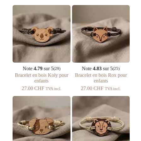
C’est un cadeau qui porte en lui les valeurs que vous
souhaitez transmettre : aventures, découvertes, et conscience
écologique.
→ Découvrir aussi nos créoles pour enfants
Note
4.79
sur 5
Note
4.83
sur 5
(29)
(25)
Bracelet en bois Koly pour
Bracelet en bois Rox pour
enfants
enfants
27.00
CHF
27.00
CHF
TVA incl.
TVA incl.