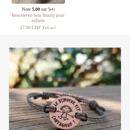
Note
5.00
sur 5
(4)
Bracelet en bois Bunny pour
enfants
27.00
CHF
TVA incl.