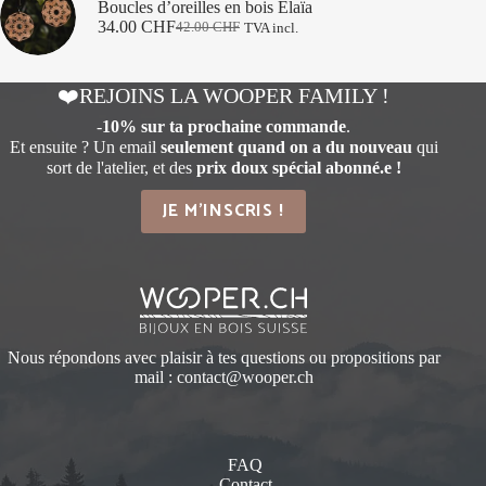
Boucles d’oreilles en bois Elaïa
34.00
CHF
42.00
CHF
TVA incl.
Le
Le
prix
prix
initial
actuel
❤️REJOINS LA WOOPER FAMILY !
était :
est :
42.00 CHF.
34.00 CHF.
-
10% sur ta prochaine commande
.
Et ensuite ? Un email
seulement quand on a du nouveau
qui
sort de l'atelier, et des
prix doux spécial abonné.e !
JE M'INSCRIS !
Nous répondons avec plaisir à tes questions ou propositions par
mail :
contact@wooper.ch
FAQ
Contact