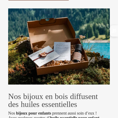
🎁
Nos bijoux en bois diffusent
des huiles essentielles
Nos
bijoux pour enfants
prennent aussi soin d’eux !
Avec quelques gouttes d’
huile essentielle pour enfant
,