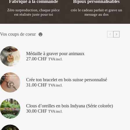
Fabriqué à la commande
Bijoux personnalisables
Zéro surproduction, chaque pièce
crée le cadeau parfait et grave un
est réalisée juste pour toi
message au dos
Vos coups de coeur
Médaille à graver pour animaux
27.00
CHF
TVA incl.
Crée ton bracelet en bois suisse personnalisé
31.00
CHF
TVA incl.
Clous d’oreilles en bois Indyana (Série colorée)
30.00
CHF
TVA incl.