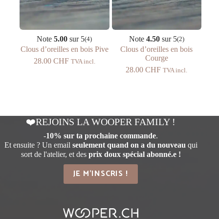
Note
5.00
sur 5
Note
4.50
sur 5
(4)
(2)
Clous d’oreilles en bois Pive
Clous d’oreilles en bois
Courge
28.00
CHF
TVA incl.
28.00
CHF
TVA incl.
❤️REJOINS LA WOOPER FAMILY !
-
10% sur ta prochaine commande
.
Et ensuite ? Un email
seulement quand on a du nouveau
qui
sort de l'atelier, et des
prix doux spécial abonné.e !
JE M'INSCRIS !