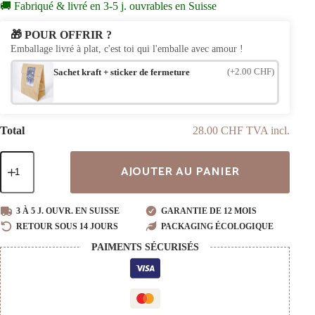
🚚 Fabriqué & livré en 3-5 j. ouvrables en Suisse
🎁 POUR OFFRIR ?
Emballage livré à plat, c'est toi qui l'emballe avec amour !
(+2.00 CHF)
Sachet kraft + sticker de fermeture
Total
28.00 CHF TVA incl.
quantité
AJOUTER AU PANIER
de
Clous
d'oreilles
en
3 À 5 J. OUVR. EN SUISSE
GARANTIE DE 12 MOIS
bois
RETOUR SOUS 14 JOURS
PACKAGING ÉCOLOGIQUE
Champignon
PAIMENTS SÉCURISÉS