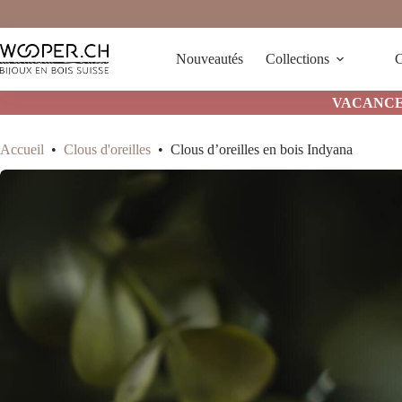
Passer
au
contenu
Nouveautés
Collections
C
VACANCES 
Accueil
•
Clous d'oreilles
•
Clous d’oreilles en bois Indyana