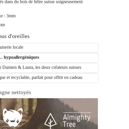
ués dans du bois de hêtre suisse soigneusement
ur : 3mm
mm
us d'oreilles
uiserie locale
L
,
hypoallergéniques
ar Damien & Laura, les deux créateurs suisses
ue et recyclable, parfait pour offrir en cadeau
agne nettoyés