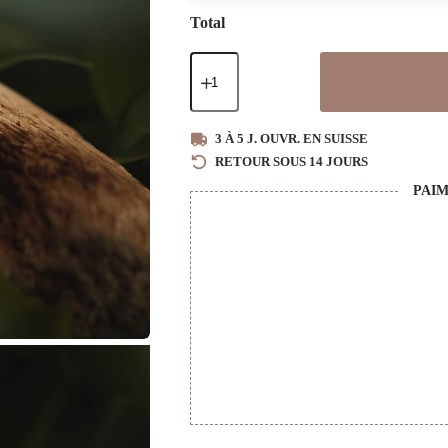
Total
quantité
de
Clous
d'oreilles
en
3 À 5 J. OUVR. EN SUISSE
bois
RETOUR SOUS 14 JOURS
Indyana
PAIM