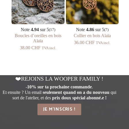
Note
4.94
sur 5
Note
4.86
sur 5
(17)
(7)
Boucles d’oreilles en bois
Collier en bois Alaïa
Alaïa
36.00
CHF
TVA incl.
38.00
CHF
TVA incl.
❤️REJOINS LA WOOPER FAMILY !
-
10% sur ta prochaine commande
.
Et ensuite ? Un email
seulement quand on a du nouveau
qui
sort de l'atelier, et des
prix doux spécial abonné.e !
JE M'INSCRIS !