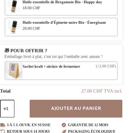
Huile essentielle de Bergamote Bio - Happy day
18.00 CHF
Huile essentielle d'Épinette noire Bio - Énergisant
20.00 CHF
🎁 POUR OFFRIR ?
Emballage livré à plat, c'est toi qui l'emballe avec amour !
(+2.00 CHF)
Sachet kraft + sticker de fermeture
Total
27.00 CHF TVA incl.
quantité
AJOUTER AU PANIER
de
Bracelet
en
bois
3 À 5 J. OUVR. EN SUISSE
GARANTIE DE 12 MOIS
Nomad
RETOUR SOUS 14 JOURS
PACKAGING ÉCOLOGIQUE