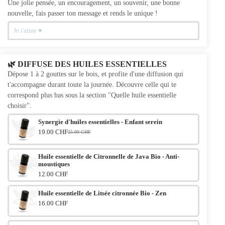
Une jolie pensée, un encouragement, un souvenir, une bonne
nouvelle, fais passer ton message et rends le unique !
🌿 DIFFUSE DES HUILES ESSENTIELLES
Dépose 1 à 2 gouttes sur le bois, et profite d'une diffusion qui
t'accompagne durant toute la journée. Découvre celle qui te
correspond plus bas sous la section "Quelle huile essentielle
choisir".
Synergie d'huiles essentielles - Enfant serein
19.00 CHF
25.00 CHF
Le prix initial était : 25.00 CHF.
Le prix actuel est : 19.00 CHF.
Huile essentielle de Citronnelle de Java Bio - Anti-
moustiques
12.00 CHF
Huile essentielle de Litsée citronnée Bio - Zen
16.00 CHF