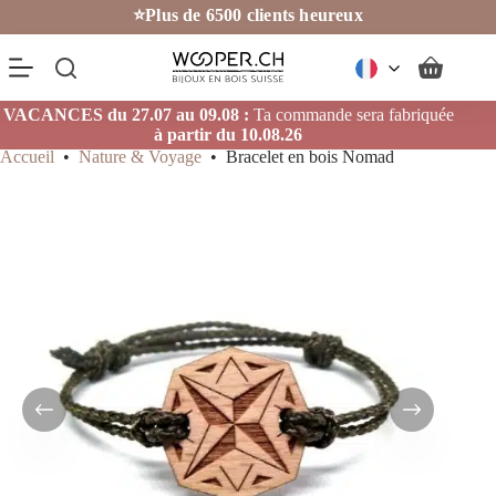
Passer
⭐Plus de 6500 clients heureux
au
contenu
Panier
d’achat
VACANCES du 27.07 au 09.08 :
Ta commande sera fabriquée
à partir du 10.08.26
Accueil
•
Nature & Voyage
•
Bracelet en bois Nomad