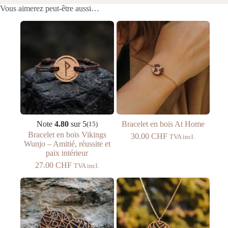
Vous aimerez peut-être aussi…
Note
4.80
sur 5
Bracelet en bois At Home
(15)
Bracelet en bois Vikings
30.00
CHF
TVA incl.
Wunjo – Amitié, réussite et
paix intérieur
27.00
CHF
TVA incl.