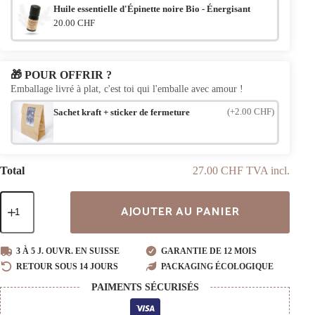
Huile essentielle d'Épinette noire Bio - Énergisant
20.00 CHF
🎁 POUR OFFRIR ?
Emballage livré à plat, c'est toi qui l'emballe avec amour !
(+2.00 CHF)
Sachet kraft + sticker de fermeture
Total
27.00 CHF TVA incl.
quantité
AJOUTER AU PANIER
de
Bracelet
en
bois
3 À 5 J. OUVR. EN SUISSE
GARANTIE DE 12 MOIS
Edel
RETOUR SOUS 14 JOURS
PACKAGING ÉCOLOGIQUE
PAIMENTS SÉCURISÉS