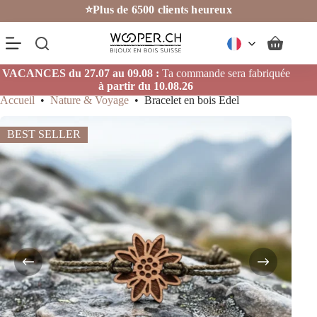
Passer
⭐Plus de 6500 clients heureux
au
contenu
Panier
d’achat
VACANCES du 27.07 au 09.08 :
Ta commande sera fabriquée
à partir du 10.08.26
Accueil
•
Nature & Voyage
•
Bracelet en bois Edel
BEST SELLER