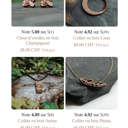
Note
5.00
sur 5
Note
4.92
sur 5
(1)
(26)
Clous d’oreilles en bois
Collier en bois Luna
Champignon
49.00
CHF
TVA incl.
28.00
CHF
TVA incl.
Note
4.89
sur 5
Note
4.92
sur 5
(9)
(39)
Collier en bois Sunny
Collier en bois Piuma
46.00
CHF
46.00
CHF
TVA incl.
TVA incl.