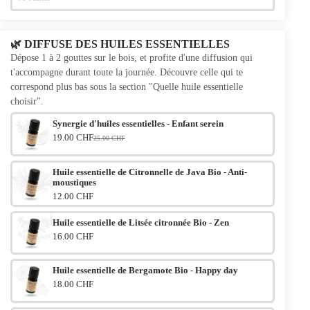
🌿 DIFFUSE DES HUILES ESSENTIELLES
Dépose 1 à 2 gouttes sur le bois, et profite d'une diffusion qui
t'accompagne durant toute la journée. Découvre celle qui te
correspond plus bas sous la section "Quelle huile essentielle
choisir".
Synergie d'huiles essentielles - Enfant serein
19.00 CHF
25.00 CHF
Le prix initial était : 25.00 CHF.
Le prix actuel est : 19.00 CHF.
Huile essentielle de Citronnelle de Java Bio - Anti-
moustiques
12.00 CHF
Huile essentielle de Litsée citronnée Bio - Zen
16.00 CHF
Huile essentielle de Bergamote Bio - Happy day
18.00 CHF