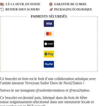
bois
3 À 5 J. OUVR. EN SUISSE
GARANTIE DE 12 MOIS
"Coeur
RETOUR SOUS 14 JOURS
PACKAGING ÉCOLOGIQUE
de
l'océan"
PAIMENTS SÉCURISÉS
Ce bracelet en bois est le fruit d’une collaboration artistique avec
l’artiste tatoueur Veveysan Sailor Dave de Next2Tattoo !
Suivez-le sur instagram
@sailordavetattoos
et
@next2tattoo
.
Ce bracelet est dessiné puis, fabriqué dans du bois de hêtre
suisse soigneusement sélectionné dans une menuiserie locale et