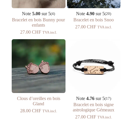
Note
5.00
sur 5
Note
4.90
sur 5
(4)
(20)
Bracelet en bois Bunny pour
Bracelet en bois Snoo
enfants
27.00
CHF
TVA incl.
27.00
CHF
TVA incl.
Clous d’oreilles en bois
Note
4.76
sur 5
(17)
Gland
Bracelet en bois signe
astrologique Gémeaux
28.00
CHF
TVA incl.
27.00
CHF
TVA incl.