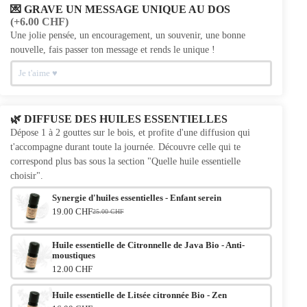
💌 GRAVE UN MESSAGE UNIQUE AU DOS
(+6.00 CHF)
Une jolie pensée, un encouragement, un souvenir, une bonne
nouvelle, fais passer ton message et rends le unique !
🌿 DIFFUSE DES HUILES ESSENTIELLES
Dépose 1 à 2 gouttes sur le bois, et profite d'une diffusion qui
t'accompagne durant toute la journée. Découvre celle qui te
correspond plus bas sous la section "Quelle huile essentielle
choisir".
Synergie d'huiles essentielles - Enfant serein
19.00 CHF
25.00 CHF
Le prix initial était : 25.00 CHF.
Le prix actuel est : 19.00 CHF.
Huile essentielle de Citronnelle de Java Bio - Anti-
moustiques
12.00 CHF
Huile essentielle de Litsée citronnée Bio - Zen