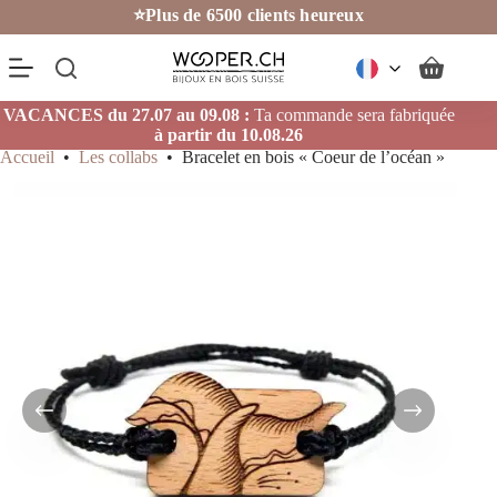
Passer
⭐Plus de 6500 clients heureux
au
contenu
Panier
d’achat
VACANCES du 27.07 au 09.08 :
Ta commande sera fabriquée
à partir du 10.08.26
Accueil
•
Les collabs
•
Bracelet en bois « Coeur de l’océan »