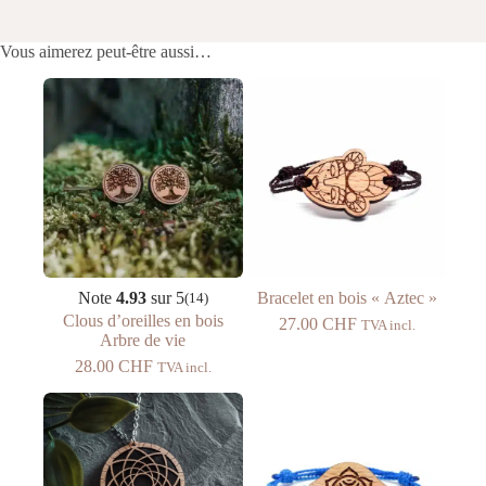
Vous aimerez peut-être aussi…
Note
4.93
sur 5
Bracelet en bois « Aztec »
(14)
Clous d’oreilles en bois
27.00
CHF
TVA incl.
Arbre de vie
28.00
CHF
TVA incl.