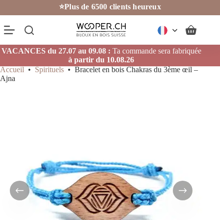
Passer
⭐Plus de 6500 clients heureux
au
contenu
Panier
d’achat
VACANCES du 27.07 au 09.08 :
Ta commande sera fabriquée
à partir du 10.08.26
Accueil
•
Spirituels
•
Bracelet en bois Chakras du 3ème œil –
Ajna