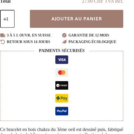
Total
27.00 CHF TVA incl.
quantité
AJOUTER AU PANIER
de
Bracelet
en
bois
3 À 5 J. OUVR. EN SUISSE
GARANTIE DE 12 MOIS
Chakras
RETOUR SOUS 14 JOURS
PACKAGING ÉCOLOGIQUE
du
3ème
PAIMENTS SÉCURISÉS
œil
-
Ajna
Ce bracelet en bois chakra du 3ème oeil est dessiné puis, fabriqué