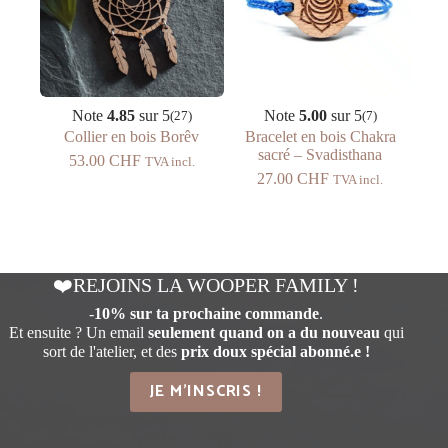
Note
4.85
sur 5
Note
5.00
sur 5
(27)
(7)
Collier en bois Borêv
Bracelet en bois Chakra
sacré – Svadisthana
53.00
CHF
TVA incl.
27.00
CHF
TVA incl.
❤️REJOINS LA WOOPER FAMILY !
-
10% sur ta prochaine commande
.
Et ensuite ? Un email
seulement quand on a du nouveau
qui
sort de l'atelier, et des
prix doux spécial abonné.e !
JE M'INSCRIS !