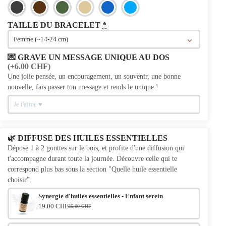
TAILLE DU BRACELET
*
💌 GRAVE UN MESSAGE UNIQUE AU DOS
(+6.00 CHF)
Une jolie pensée, un encouragement, un souvenir, une bonne
nouvelle, fais passer ton message et rends le unique !
🌿 DIFFUSE DES HUILES ESSENTIELLES
Dépose 1 à 2 gouttes sur le bois, et profite d'une diffusion qui
t'accompagne durant toute la journée. Découvre celle qui te
correspond plus bas sous la section "Quelle huile essentielle
choisir".
Synergie d'huiles essentielles - Enfant serein
19.00 CHF
25.00 CHF
Le prix initial était : 25.00 CHF.
Le prix actuel est : 19.00 CHF.