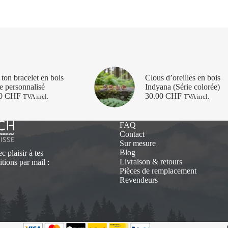
ton bracelet en bois
Clous d’oreilles en bois
e personnalisé
Indyana (Série colorée)
00
CHF
30.00
CHF
TVA incl.
TVA incl.
FAQ
Contact
Sur mesure
Blog
 plaisir à tes
Livraison & retours
tions par mail :
Pièces de remplacement
Revendeurs