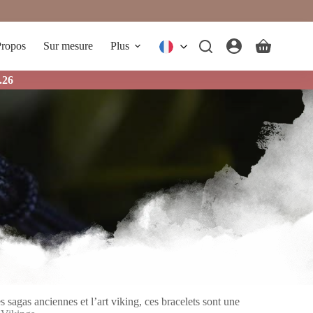
ropos
Sur mesure
Plus
Panier
d’achat
.26
 sagas anciennes et l’art viking, ces bracelets sont une