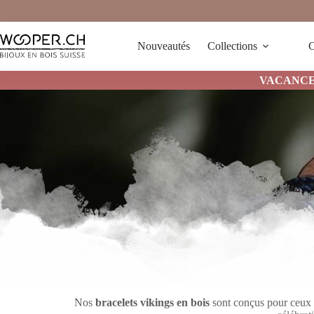
Passer
au
contenu
Nouveautés
Collections
C
VACANCES 
Nos
bracelets vikings en bois
sont conçus pour ceux qu