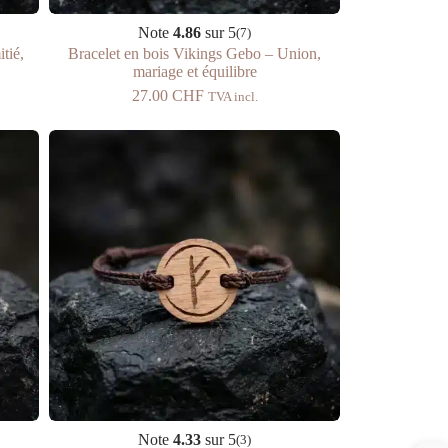
Note
4.86
sur 5
(7)
tié,
Bracelet en bois Vikings Gebo – Union,
mariage et équilibre
27.00
CHF
TVA incl.
Note
4.33
sur 5
(3)