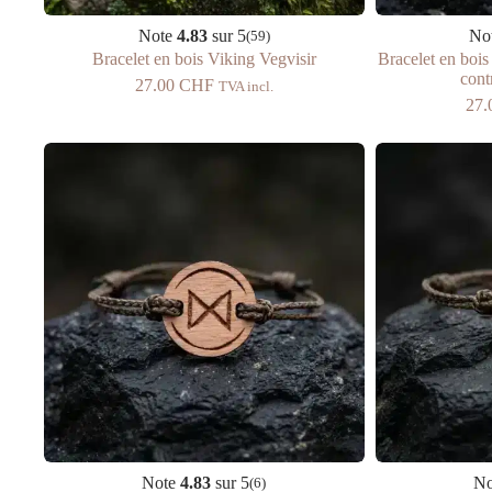
Note
4.83
sur 5
No
(59)
Bracelet en bois Viking Vegvisir
Bracelet en bois
cont
27.00
CHF
TVA incl.
27
Note
4.83
sur 5
N
(6)