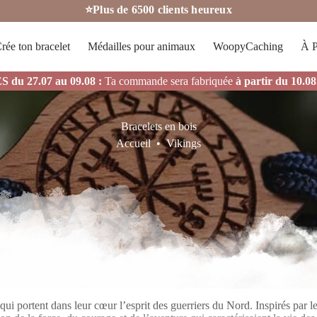
⭐Plus de 6500 clients heureux
rée ton bracelet
Médailles pour animaux
WoopyCaching
À P
du 27.07 au 09.08 :
Ta commande sera fabriquée
à partir du 10.08
Bracelets en bois
Accueil
•
Vikings
i portent dans leur cœur l’esprit des guerriers du Nord. Inspirés par les