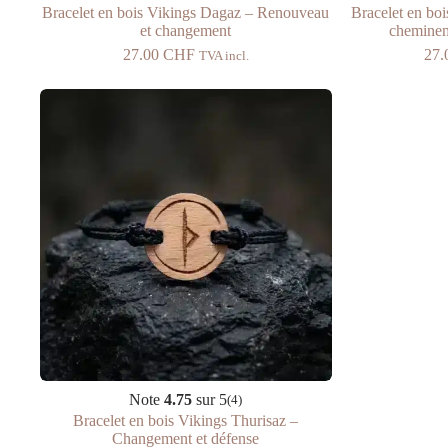
Bracelet en bois Vikings Dagaz – Renouveau
Bracelet en bo
et changement
chemineme
27.00
CHF
27
TVA incl.
Note
4.75
sur 5
(4)
Bracelet en bois Vikings Thurisaz –
Changement et défense