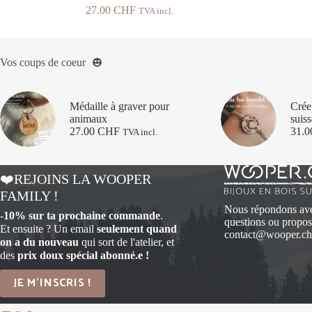
27.00
CHF
TVA incl.
Vos coups de coeur
Médaille à graver pour
Crée 
animaux
suiss
27.00
CHF
31.
TVA incl.
❤️REJOINS LA WOOPER
FAMILY !
Nous répondons avec
-
10% sur ta prochaine commande
.
questions ou proposi
Et ensuite ? Un email
seulement quand
contact@wooper.ch
on a du nouveau
qui sort de l'atelier, et
des
prix doux spécial abonné.e !
JE M'INSCRIS !