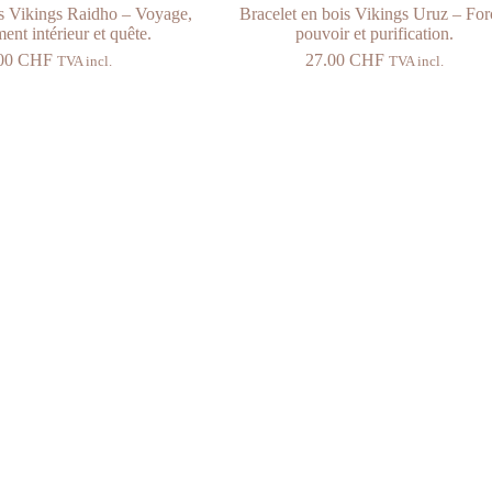
is Vikings Raidho – Voyage,
Bracelet en bois Vikings Uruz – For
nt intérieur et quête.
pouvoir et purification.
.00
CHF
27.00
CHF
TVA incl.
TVA incl.