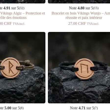
te
4.91
sur 5
Note
4.80
sur 5
(32)
(15)
 Vikings Algiz – Protection et
Bracelet en bois Vikings Wunjo – Ami
rôle des émotions
réussite et paix intérieur
.00
CHF
27.00
CHF
TVA incl.
TVA incl.
ote
5.00
sur 5
Note
4.71
sur 5
(8)
(7)