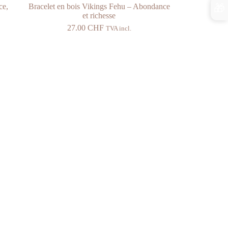
🎁
ce,
Bracelet en bois Vikings Fehu – Abondance
et richesse
27.00
CHF
TVA incl.