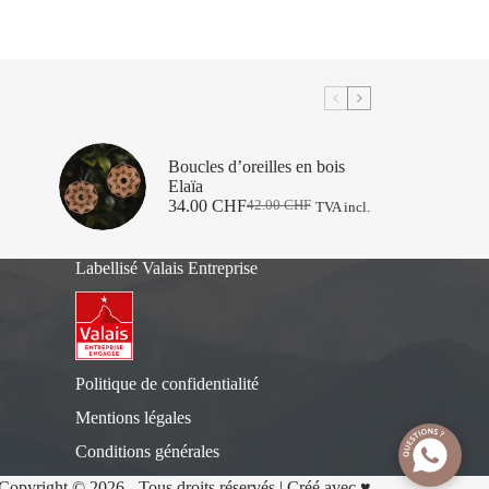
Boucles d’oreilles en bois
Elaïa
34.00
CHF
42.00
CHF
TVA incl.
Le
Le
prix
prix
initial
actuel
Labellisé Valais Entreprise
était :
est :
42.00 CHF.
34.00 CHF.
Politique de confidentialité
Mentions légales
Conditions générales
Copyright © 2026 - Tous droits réservés | Créé avec ♥️