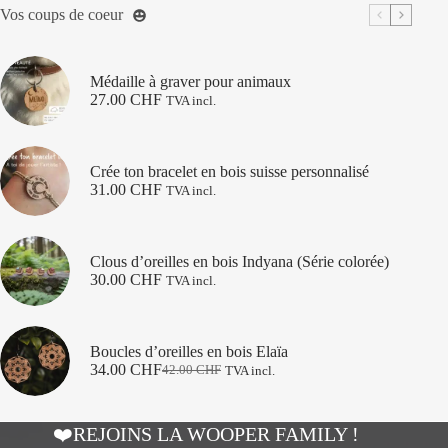
Vos coups de coeur
Médaille à graver pour animaux
27.00
CHF
TVA incl.
Crée ton bracelet en bois suisse personnalisé
31.00
CHF
TVA incl.
Clous d’oreilles en bois Indyana (Série colorée)
30.00
CHF
TVA incl.
Boucles d’oreilles en bois Elaïa
34.00
CHF
42.00
CHF
TVA incl.
Le
Le
prix
prix
initial
actuel
était :
est :
❤️REJOINS LA WOOPER FAMILY !