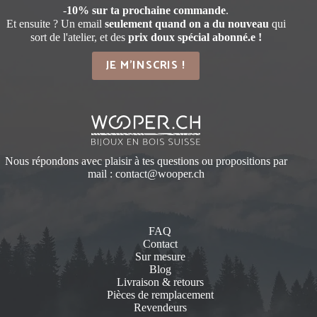
42.00 CHF.
34.00 CHF.
-
10% sur ta prochaine commande
.
Et ensuite ? Un email
seulement quand on a du nouveau
qui
sort de l'atelier, et des
prix doux spécial abonné.e !
JE M'INSCRIS !
Nous répondons avec plaisir à tes questions ou propositions par
mail :
contact@wooper.ch
FAQ
Contact
Sur mesure
Blog
Livraison & retours
Pièces de remplacement
Revendeurs