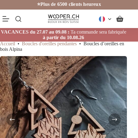
Passer
⭐Plus de 6500 clients heureux
au
contenu
Panier
d’achat
VACANCES du 27.07 au 09.08 :
Ta commande sera fabriquée
à partir du 10.08.26
Accueil
•
Boucles d'oreilles pendantes
•
Boucles d’oreilles en
bois Alpina