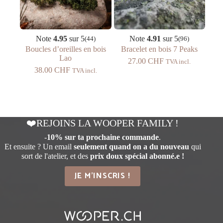
Note
4.95
sur 5
Note
4.91
sur 5
(44)
(96)
Boucles d’oreilles en bois
Bracelet en bois 7 Peaks
Lao
27.00
CHF
TVA incl.
38.00
CHF
TVA incl.
❤️REJOINS LA WOOPER FAMILY !
-
10% sur ta prochaine commande
.
Et ensuite ? Un email
seulement quand on a du nouveau
qui
sort de l'atelier, et des
prix doux spécial abonné.e !
JE M'INSCRIS !