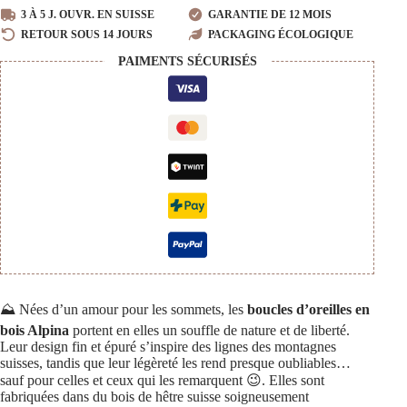
en
3 À 5 J. OUVR. EN SUISSE
GARANTIE DE 12 MOIS
bois
RETOUR SOUS 14 JOURS
PACKAGING ÉCOLOGIQUE
Alpina
PAIMENTS SÉCURISÉS
⛰️ Nées d’un amour pour les sommets, les
boucles d’oreilles en
bois Alpina
portent en elles un souffle de nature et de liberté.
Leur design fin et épuré s’inspire des lignes des montagnes
suisses, tandis que leur légèreté les rend presque oubliables…
sauf pour celles et ceux qui les remarquent 😉. Elles sont
fabriquées dans du bois de hêtre suisse soigneusement