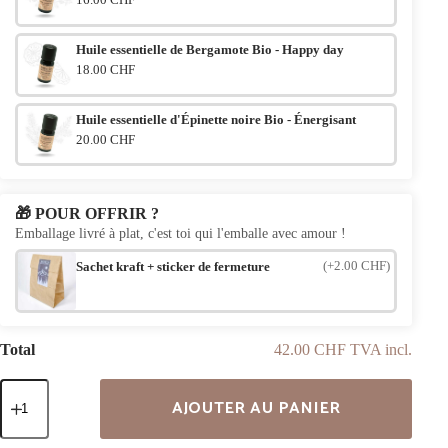
Huile essentielle de Bergamote Bio - Happy day
18.00 CHF
Huile essentielle d'Épinette noire Bio - Énergisant
20.00 CHF
🎁 POUR OFFRIR ?
Emballage livré à plat, c'est toi qui l'emballe avec amour !
(+2.00 CHF)
Sachet kraft + sticker de fermeture
Total
42.00 CHF TVA incl.
quantité
AJOUTER AU PANIER
de
Boucles
d'oreilles