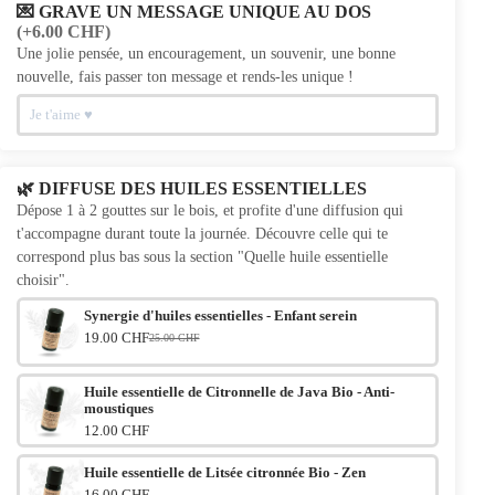
💌 GRAVE UN MESSAGE UNIQUE AU DOS
(+6.00 CHF)
Une jolie pensée, un encouragement, un souvenir, une bonne
nouvelle, fais passer ton message et rends-les unique !
🌿 DIFFUSE DES HUILES ESSENTIELLES
Dépose 1 à 2 gouttes sur le bois, et profite d'une diffusion qui
t'accompagne durant toute la journée. Découvre celle qui te
correspond plus bas sous la section "Quelle huile essentielle
choisir".
Synergie d'huiles essentielles - Enfant serein
19.00 CHF
25.00 CHF
Le prix initial était : 25.00 CHF.
Le prix actuel est : 19.00 CHF.
Huile essentielle de Citronnelle de Java Bio - Anti-
moustiques
12.00 CHF
Huile essentielle de Litsée citronnée Bio - Zen
16.00 CHF