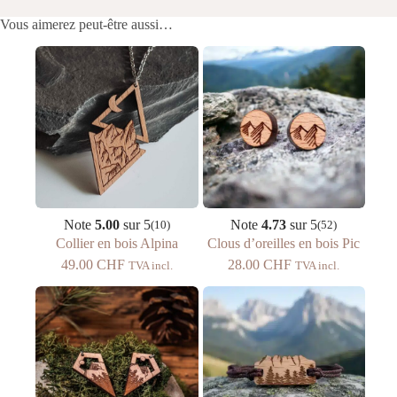
Vous aimerez peut-être aussi…
Note
5.00
sur 5
Note
4.73
sur 5
(10)
(52)
Collier en bois Alpina
Clous d’oreilles en bois Pic
49.00
CHF
28.00
CHF
TVA incl.
TVA incl.