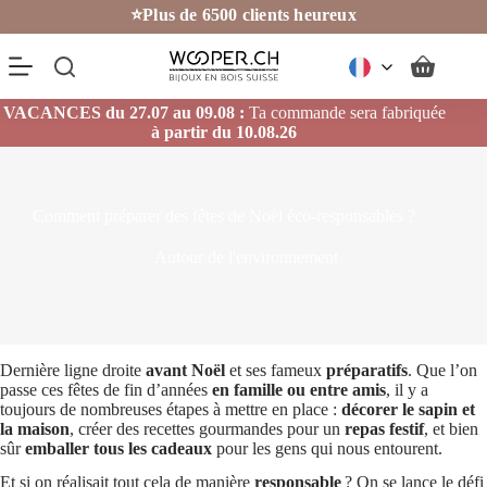
Passer
⭐Plus de 6500 clients heureux
au
contenu
Panier
d’achat
VACANCES du 27.07 au 09.08 :
Ta commande sera fabriquée
à partir du 10.08.26
Comment préparer des fêtes de Noël éco-responsables ?
Autour de l'environnement
Dernière ligne droite
avant Noël
et ses fameux
préparatifs
. Que l’on
passe ces fêtes de fin d’années
en famille ou entre amis
, il y a
toujours de nombreuses étapes à mettre en place :
décorer le sapin et
la maison
, créer des recettes gourmandes pour un
repas festif
, et bien
sûr
emballer tous les cadeaux
pour les gens qui nous entourent.
Et si on réalisait tout cela de manière
responsable
? On se lance le défi