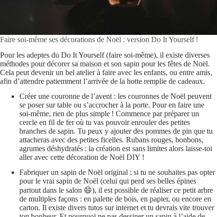
Faire soi-même ses décorations de Noël : version Do It Yourself !
Pour les adeptes du Do It Yourself (faire soi-même), il existe diverses
méthodes pour décorer sa maison et son sapin pour les fêtes de Noël.
Cela peut devenir un bel atelier à faire avec les enfants, ou entre amis,
afin d’attendre patiemment l’arrivée de la hotte remplie de cadeaux.
Créer une couronne de l’avent : les couronnes de Noël peuvent
se poser sur table ou s’accrocher à la porte. Pour en faire une
soi-même, rien de plus simple ! Commence par préparer un
cercle en fil de fer où tu vas pouvoir enrouler des petites
branches de sapin. Tu peux y ajouter des pommes de pin que tu
attacheras avec des petites ficelles. Rubans rouges, bonbons,
agrumes déshydratés : la création est sans limites alors laisse-toi
aller avec cette décoration de Noël DIY !
Fabriquer un sapin de Noël original : si tu ne souhaites pas opter
pour le vrai sapin de Noël (celui qui perd ses belles épines
partout dans le salon 😄), il est possible de réaliser ce petit arbre
de multiples façons : en palette de bois, en papier, ou encore en
carton. Il existe divers tutos sur internet et tu devrais vite trouver
ton bonheur. Et pourquoi ne pas dessiner un sapin à l’aide de