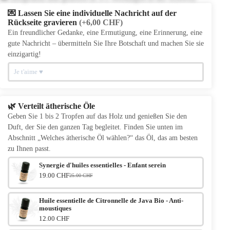
💌 Lassen Sie eine individuelle Nachricht auf der
Rückseite gravieren
(+6,00 CHF)
Ein freundlicher Gedanke, eine Ermutigung, eine Erinnerung, eine
gute Nachricht – übermitteln Sie Ihre Botschaft und machen Sie sie
einzigartig!
🌿 Verteilt ätherische Öle
Geben Sie 1 bis 2 Tropfen auf das Holz und genießen Sie den
Duft, der Sie den ganzen Tag begleitet. Finden Sie unten im
Abschnitt „Welches ätherische Öl wählen?“ das Öl, das am besten
zu Ihnen passt.
Synergie d'huiles essentielles - Enfant serein
19.00 CHF
25.00 CHF
Le prix initial était : 25.00 CHF.
Le prix actuel est : 19.00 CHF.
Huile essentielle de Citronnelle de Java Bio - Anti-
moustiques
12.00 CHF