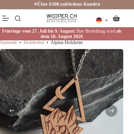
Zum
⭐Über 6500 zufriedene Kunden
Inhalt
springen
Warenkorb
Feiertage vom 27. Juli bis 9. August:
Ihre Bestellung wird
ab
dem 10. August 2026
Startseite
•
Holzketten
•
Alpina Holzkette