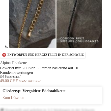
ENTWORFEN UND HERGESTELLT IN DER SCHWEIZ
Alpina Holzkette
Bewertet
mit 5,00
von 5 Sternen basierend auf
10
Kundenbewertungen
(
10
Bewertungen)
49.00
CHF
MwSt. inklusive.
Gliedertyp
: Vergoldete Edelstahlkette
Zum Löschen
🚚 Hergestellt und geliefert in 3-5 Werktagen in der Schweiz