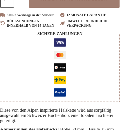
Menge
3 bis 5 Werktage in der Schweiz
12 MONATE GARANTIE
RÜCKSENDUNGEN
UMWELTFREUNDLICHE
INNERHALB VON 14 TAGEN
VERPACKUNG
SICHERE ZAHLUNGEN
Diese von den Alpen inspirierte Halskette wird aus sorgfältig
ausgewähltem Schweizer Buchenholz einer lokalen Tischlerei
gefertigt.
Abmessungen des Holzstücks:
Höhe 50 mm – Breite 25 mm –