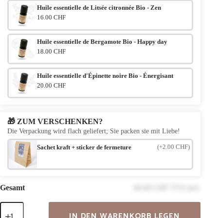
Huile essentielle de Litsée citronnée Bio - Zen
16.00 CHF
Huile essentielle de Bergamote Bio - Happy day
18.00 CHF
Huile essentielle d'Épinette noire Bio - Énergisant
20.00 CHF
🎁 ZUM VERSCHENKEN?
Die Verpackung wird flach geliefert; Sie packen sie mit Liebe!
(+2.00 CHF)
Sachet kraft + sticker de fermeture
Gesamt
49.00 CHF TVA incl.
Alpina
IN DEN WARENKORB LEGEN
Holzkette