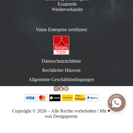
Ersatzteile
Wiederverkäufer
Valais Enterprise zertifiziert
Datenschutzrichtlinie
Rechtlicher Hinweis
Allgemeine Geschäftsbedingungen
Copyright © 2026 – Alle Rechte vorbehalten | Mit ♥️
von
Designperrin
CHOISIR LES OPTIONS
Alpina Holzkette
Dieses